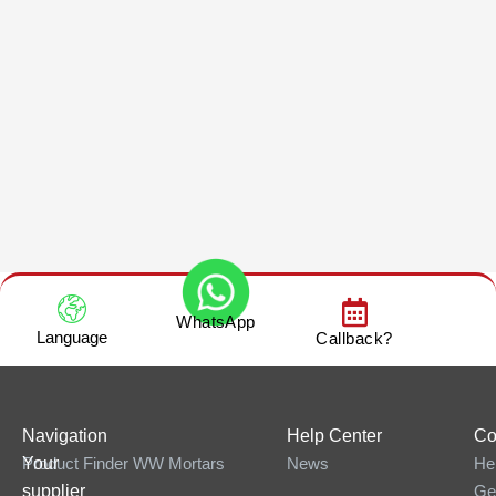
WhatsApp
Language
Callback?
Navigation
Help Center
Co
Your
Product Finder WW Mortars
News
He
supplier
Ge