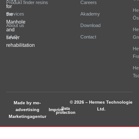
Produkt finder resins
Careers
for
He
Services
Akademy
the
Ös
Manhole
About us
Download
He
and
F.A.Q
Contact
Gr
sewer
rehabilitation
He
Fr
He
Ts
© 2026 – Hermes Technologie
Made by mo-
Data
Ltd.
Imprint
advertising
protection
Marketingagentur